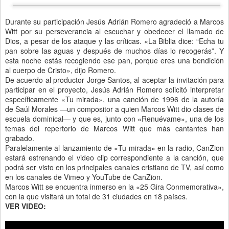
Durante su participación Jesús Adrián Romero agradeció a Marcos
Witt por su perseverancia al escuchar y obedecer el llamado de
Dios, a pesar de los ataque y las críticas. «La Biblia dice: “Echa tu
pan sobre las aguas y después de muchos días lo recogerás”. Y
esta noche estás recogiendo ese pan, porque eres una bendición
al cuerpo de Cristo», dijo Romero.
De acuerdo al productor Jorge Santos, al aceptar la invitación para
participar en el proyecto, Jesús Adrián Romero solicitó interpretar
específicamente «Tu mirada», una canción de 1996 de la autoría
de Saúl Morales —un compositor a quien Marcos Witt dio clases de
escuela dominical— y que es, junto con «Renuévame», una de los
temas del repertorio de Marcos Witt que más cantantes han
grabado.
Paralelamente al lanzamiento de «Tu mirada» en la radio, CanZion
estará estrenando el video clip correspondiente a la canción, que
podrá ser visto en los principales canales cristiano de TV, así como
en los canales de Vimeo y YouTube de CanZion.
Marcos Witt se encuentra inmerso en la «25 Gira Conmemorativa»,
con la que visitará un total de 31 ciudades en 18 países.
VER VIDEO: